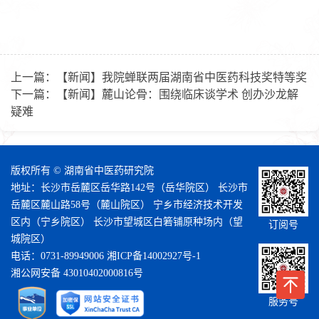
上一篇：
【新闻】我院蝉联两届湖南省中医药科技奖特等奖
下一篇：
【新闻】麓山论骨：围绕临床谈学术 创办沙龙解
疑难
版权所有 © 湖南省中医药研究院
地址：长沙市岳麓区岳华路142号（岳华院区） 长沙市
岳麓区麓山路58号（麓山院区） 宁乡市经济技术开发
区内（宁乡院区） 长沙市望城区白箬铺原种场内（望
订阅号
城院区）
电话：0731-89949006
湘ICP备14002927号-1
湘公网安备 43010402000816号
服务号