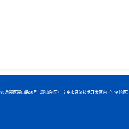
沙市岳麓区麓山路58号（麓山院区） 宁乡市经济技术开发区内（宁乡院区