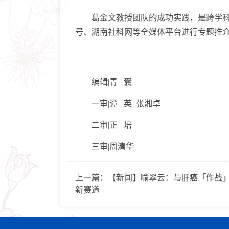
葛金文教授团队的成功实践，是跨学科协
号、湖南社科网等全媒体平台进行专题推
编辑|青 囊
一审|谭 英 张湘卓
二审|正 培
三审|周清华
上一篇：
【新闻】喻翠云：与肝癌「作战
新赛道