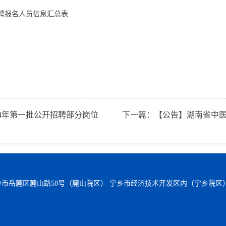
招聘报名人员信息汇总表
24年第一批公开招聘部分岗位
下一篇：
【公告】湖南省中医
沙市岳麓区麓山路58号（麓山院区） 宁乡市经济技术开发区内（宁乡院区