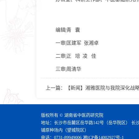
编辑|青 囊
一审|匡建军 张湘卓
二审|正 培 凌 佳
三审|周清华
上一篇：
【新闻】湘雅医院与我院深化战略
版权所有 © 湖南省中医药研究院
地址：长沙市岳麓区岳华路142号（岳华院区） 长
铺原种场内（望城院区）
电话：0731-89949006
湘ICP备14002927号-1