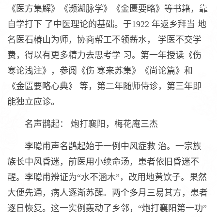
《医方集解》《濒湖脉学》《金匮要略》等书籍，靠
自学打下 了中医理论的基础。于1922 年返乡拜当 地
名医石椿山为师，协商帮工不领薪水， 学医不交学
费，得以有更多精力去思考学 习。第一年授读《伤
寒论浅注》，参阅《伤 寒来苏集》《尚论篇》和
《金匮要略心典》 等，第二年随师侍诊，第三年即
能独立应诊。
名声鹊起： 炮打襄阳，梅花庵三杰
李聪甫声名鹊起始于一例中风症救 治。一宗族
族长中风昏迷，前医用小续命汤，患者依旧昏迷不
醒。李聪甫辨证为“水不涵木”，改用地黄饮子。果然
大便先通，病人逐渐苏醒。两个多月三易其方，患者
逐日恢复。这一实例轰动了乡邻，“炮打襄阳第一功”