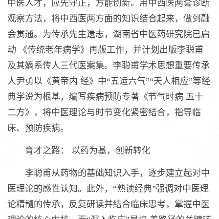
中医人才，应先守正，方能创新。用中西医两套诊断
观察方法，将中西医两方面的知识结合起来，做到融
会贯通。为传承先生遗志，湖南省中医药研究院已启
动 《传统老年病学》再版工作，并计划出版李聪甫
及其嫡系传人三代医案集。李聪甫学术思想重要传承
人尹勇以《黄帝内 经》中“五运六气”“天人相应”等经
典学说为根基，编写疾病预防专著《节气时病 五十
二方》，将中医理论与时节变化紧密结合，指导临
床、预防疾病。
育才之路： 以药为基，创新转化
李聪甫从药物的基础知识入手，逐步建立起对中
医理论的感性认知。此外，“熟读经典”强调对中医理
论精髓的传承，反复研读并结合临床思考，掌握中医