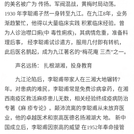
的美名被广为 传扬。军阀混战，黄梅时局动荡。
1930 年李聪甫孑然一身转至九江。在九江8年，业务
渐趋繁忙，他得以大量临床实践 积累临床经验。曾
为人诊治噤口痢(中 毒性痢疾)，其病情危重，准备料
理后事， 经李聪甫试诊遣方，服用几付即有转机，
此后医名鹊起，成为九江著名的“梅花庵 三杰”之一。
声名远扬： 扎根湖湘，投身教育
九江沦陷后，李聪甫带家人在三湘大地辗转7
年。对患病的难民，李聪甫常是免费诊病拿药，在湘
西南疫区救活麻疹患儿无数，相关经验终成疫病防治
专著《麻 疹专论》。颠沛流离的李聪甫从未放弃医
业，他的卓越医术和崇高医德名扬湘湖大 地。 新中
国成立后，李聪甫因崇高的威望 在1952年奉命接管