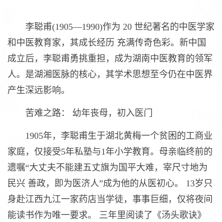
李聪甫(1905—1990)作为 20 世纪著名的中医学家
和中医教育家，其成长经历 充满传奇色彩。新中国
成立后，李聪甫勇挑重担，成为湖南中医教育的领军
人。是湖湘医脉的核心，其学术思想至今仍在中医界
产生深远影响。
苦难之路： 幼年丧母，初入医门
1905年，李聪甫生于湖北黄梅一个贫困的工商业
家庭，仅接受5年私塾与1年小学教育。母亲临终前的
遗嘱“大丈夫不能建五丈旗为国平大难，宰尺寸地为
民兴 善政，即为医济人”成为他的从医初心。 13岁只
身赴江西九江一家药店当学徒，事事巨细，仅将夜间
能读书作为唯一要求。 三年里阅读了《汤头歌诀》