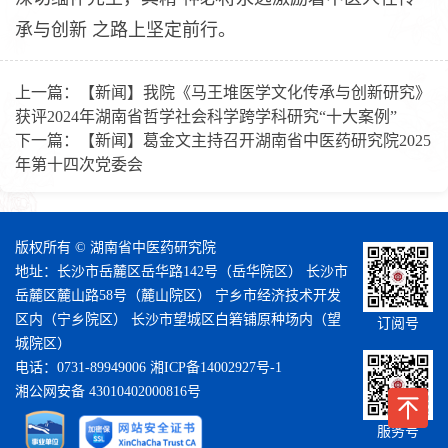
承与创新 之路上坚定前行。
上一篇：
【新闻】我院《马王堆医学文化传承与创新研究》
获评2024年湖南省哲学社会科学跨学科研究“十大案例”
下一篇：
【新闻】葛金文主持召开湖南省中医药研究院2025
年第十四次党委会
版权所有 © 湖南省中医药研究院
地址：长沙市岳麓区岳华路142号（岳华院区） 长沙市
岳麓区麓山路58号（麓山院区） 宁乡市经济技术开发
区内（宁乡院区） 长沙市望城区白箬铺原种场内（望
订阅号
城院区）
电话：0731-89949006
湘ICP备14002927号-1
湘公网安备 43010402000816号
服务号