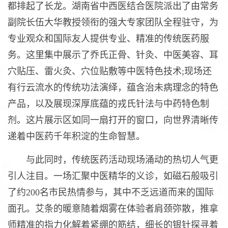
都排起了长龙。湖南省中西医结合医院派出了由常务
副院长伍大华教授领衔的强大专家团队全程驻守，为
专业观众和国际友人提供专业、精准的传统医药服
务。这里集中展示了乔氏正骨、针灸、中医美容、耳
穴贴压、雷火灸、穴位贴敷等中医特色技术;现场还
有行云流水的传统功法演绎，蕴含治未病理念的特色
产品，以及展现深厚底蕴的戎氏针法与中药特色制
剂。这片展示区如同一扇打开的窗口，向世界清晰传
递着中医药千年积淀的生命智慧。
与此同时，传统医药活动现场涌动的热切人气更
引人注目。一场汇聚中医精华的义诊，如磁石般吸引
了约200名市民热情参与，其中不乏远道而来的国际
面孔。艾条的暖意随着烟雾在体验者肩颈弥散，推拿
师精准的指力化解着紧绷的筋结，细长的银针探寻着