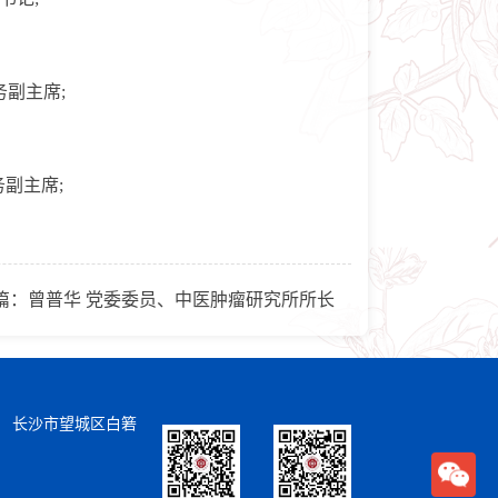
务副主席;
副主席;
篇：
曾普华 党委委员、中医肿瘤研究所所长
） 长沙市望城区白箬