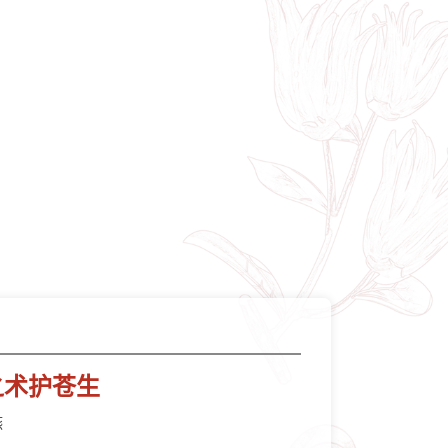
之术护苍生
燕