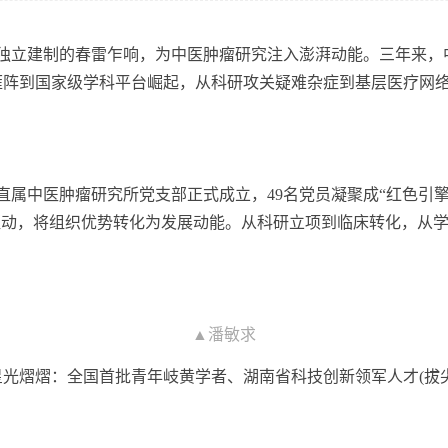
复独立建制的春雷乍响，为中医肿瘤研究注入澎湃动能。三年来，
雁阵到国家级学科平台崛起，从科研攻关疑难杂症到基层医疗网
直属中医肿瘤研究所党支部正式成立，49名党员凝聚成“红色引擎
轮驱动，将组织优势转化为发展动能。从科研立项到临床转化，从
▲潘敏求
熠熠：全国首批青年岐黄学者、湖南省科技创新领军人才(拔尖